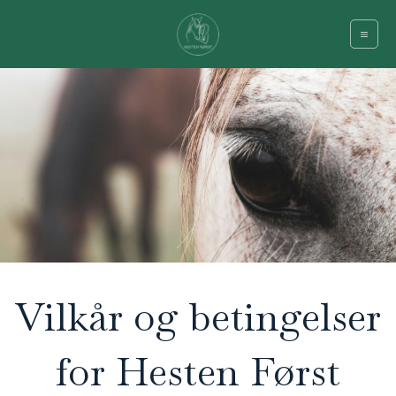
Gå
til
Mai
indholdet
Men
Vilkår og betingelser
for Hesten Først